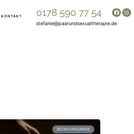
0178 590 77 54
KONTAKT
stefanie@paarundsexualtherapie.de
BEZIEHUNGSKRISE