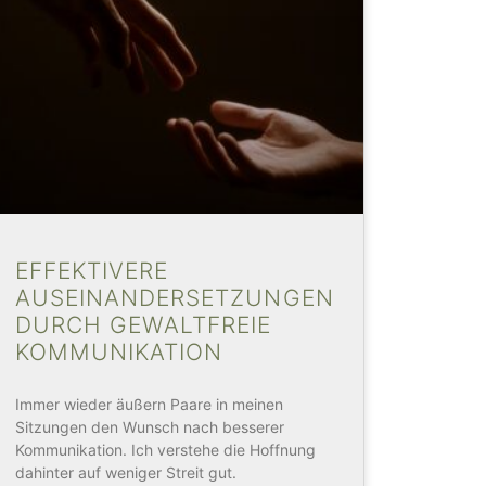
EFFEKTIVERE
AUSEINANDERSETZUNGEN
DURCH GEWALTFREIE
KOMMUNIKATION
Immer wieder äußern Paare in meinen
Sitzungen den Wunsch nach besserer
Kommunikation. Ich verstehe die Hoffnung
dahinter auf weniger Streit gut.