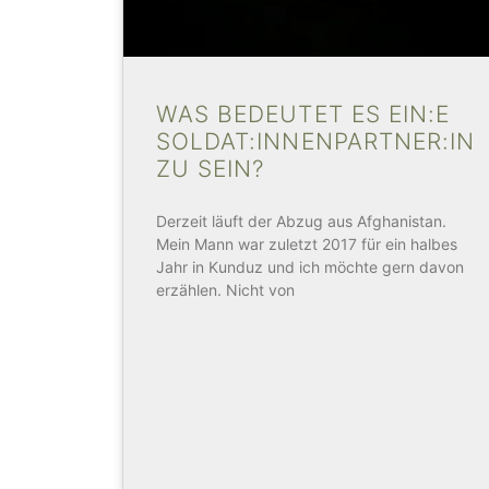
WAS BEDEUTET ES EIN:E
SOLDAT:INNENPARTNER:IN
ZU SEIN?
Derzeit läuft der Abzug aus Afghanistan.
Mein Mann war zuletzt 2017 für ein halbes
Jahr in Kunduz und ich möchte gern davon
erzählen. Nicht von